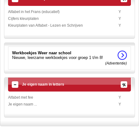
Alfabet in het Frans (educatief)
Y
Cijfers kleurplaten
Y
Kleurplaten van Alfabet - Lezen en Schrijven
Y
Werkboekjes Weer naar school
Nieuwe, leerzame werkboekjes voor groep 1 t/m 8!
(Advertentie)
Je eigen naam in letters
Alfabet met fee
Y
Je eigen naam ...
Y