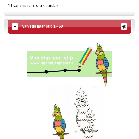
14 van stip naar stip kleurplaten.
Van stip naar stip 1 - 60