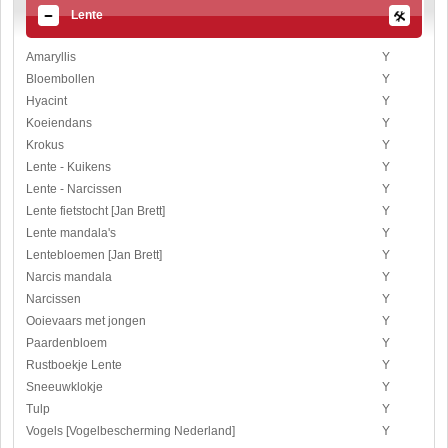
Lente
Amaryllis
Y
Bloembollen
Y
Hyacint
Y
Koeiendans
Y
Krokus
Y
Lente - Kuikens
Y
Lente - Narcissen
Y
Lente fietstocht [Jan Brett]
Y
Lente mandala's
Y
Lentebloemen [Jan Brett]
Y
Narcis mandala
Y
Narcissen
Y
Ooievaars met jongen
Y
Paardenbloem
Y
Rustboekje Lente
Y
Sneeuwklokje
Y
Tulp
Y
Vogels [Vogelbescherming Nederland]
Y