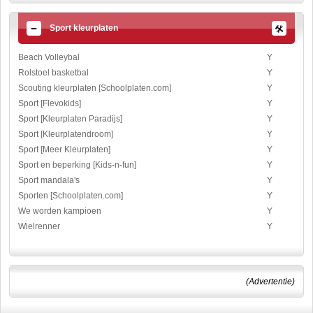
Sport kleurplaten
Beach Volleybal
Y
Rolstoel basketbal
Y
Scouting kleurplaten [Schoolplaten.com]
Y
Sport [Flevokids]
Y
Sport [Kleurplaten Paradijs]
Y
Sport [Kleurplatendroom]
Y
Sport [Meer Kleurplaten]
Y
Sport en beperking [Kids-n-fun]
Y
Sport mandala's
Y
Sporten [Schoolplaten.com]
Y
We worden kampioen
Y
Wielrenner
Y
(Advertentie)